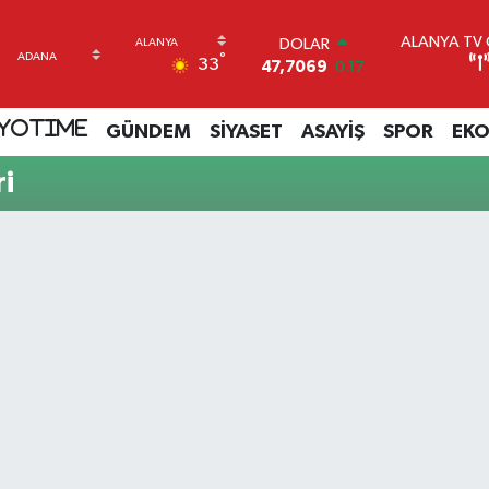
ALANYA TV C
DOLAR
°
33
47,7069
0.17
EURO
55,0265
0.01
YOTIME
GÜNDEM
SİYASET
ASAYİŞ
SPOR
EK
STERLİN
64,1897
0.02
i
GRAM ALTIN
6574.81
1.44
BİST100
13.887
64
BITCOIN
64.360,53
-0.76