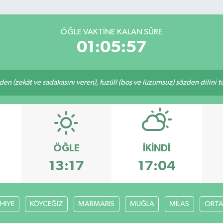
ÖĞLE VAKTINE KALAN SÜRE
01:05:57
eden (zekât ve sadakasını veren), fuzûlî (boş ve lüzumsuz) sözden dilini 
ÖĞLE
İKINDI
13:17
17:04
HİYE
KÖYCEĞİZ
MARMARİS
MUĞLA
MİLAS
ORT