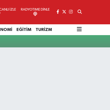
ANLI İZLE
RADYOTIME DİNLE
ONOMİ
EĞİTİM
TURİZM