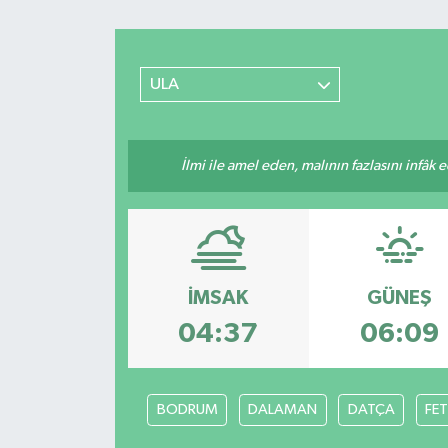
ULA
İlmi ile amel eden, malının fazlasını infâk 
İMSAK
GÜNEŞ
04:37
06:09
BODRUM
DALAMAN
DATÇA
FET