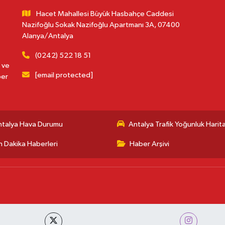
Hacet Mahallesi Büyük Hasbahçe Caddesi
Nazifoğlu Sokak Nazifoğlu Apartmanı 3A, 07400
Alanya/Antalya
(0242) 522 18 51
 ve
[email protected]
ber
ntalya Hava Durumu
Antalya Trafik Yoğunluk Harita
 Dakika Haberleri
Haber Arşivi