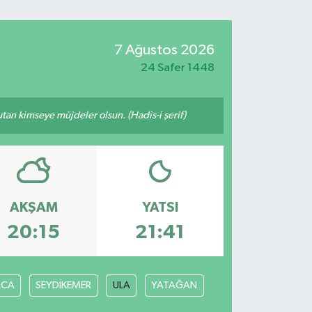
7 Ağustos 2026
24 Safer 1448
tutan kimseye müjdeler olsun. (Hadis-i şerif)
AKŞAM
YATSI
20:15
21:41
ACA
SEYDİKEMER
ULA
YATAĞAN