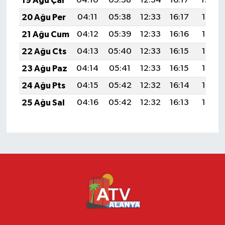
19 Ağu Çar
04:10
05:38
12:34
16:17
19:20
20 Ağu Per
04:11
05:38
12:33
16:17
19:18
21 Ağu Cum
04:12
05:39
12:33
16:16
19:17
22 Ağu Cts
04:13
05:40
12:33
16:15
19:16
23 Ağu Paz
04:14
05:41
12:33
16:15
19:14
24 Ağu Pts
04:15
05:42
12:32
16:14
19:13
25 Ağu Sal
04:16
05:42
12:32
16:13
19:12