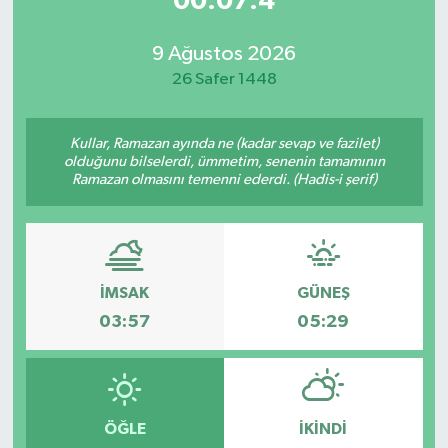
00:07:4
9 Ağustos 2026
26 Safer 1448
Kullar, Ramazan ayında ne (kadar sevap ve fazilet)
olduğunu bilselerdi, ümmetim, senenin tamamının
Ramazan olmasını temenni ederdi. (Hadis-i şerif)
İMSAK
GÜNEŞ
03:57
05:29
ÖĞLE
İKINDI