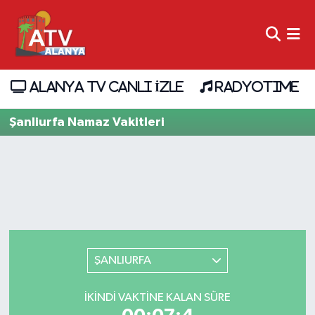
ALANYA TV CANLI İZLE
RADYOTIME
Şanliurfa Namaz Vakitleri
ŞANLIURFA
İKINDI VAKTINE KALAN SÜRE