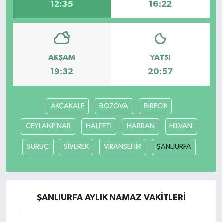
12:35
16:22
AKŞAM
YATSI
19:32
20:57
AKÇAKALE
BOZOVA
BİRECİK
CEYLANPINAR
HALFETİ
HARRAN
HİLVAN
SURUÇ
SİVEREK
VİRANŞEHİR
ŞANLIURFA
ŞANLIURFA AYLIK NAMAZ VAKITLERI