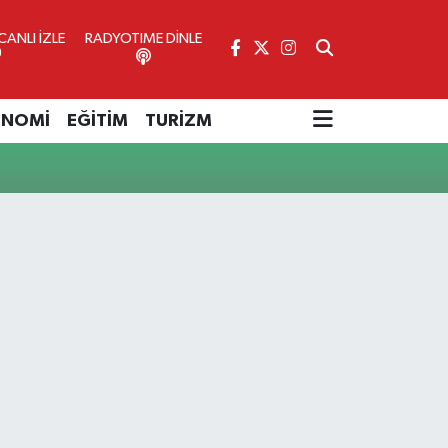
ANLI İZLE
RADYOTIME DİNLE
ONOMİ
EĞİTİM
TURİZM