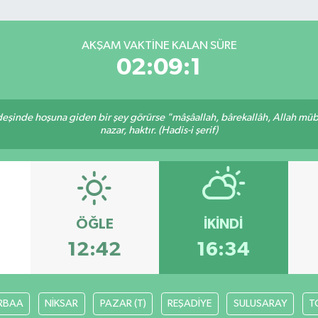
AKŞAM VAKTINE KALAN SÜRE
02:09:1
rdeşinde hoşuna giden bir şey görürse "mâşâallah, bârekallâh, Allah müb
nazar, haktır. (Hadis-i şerif)
ÖĞLE
İKINDI
12:42
16:34
RBAA
NİKSAR
PAZAR (T)
REŞADİYE
SULUSARAY
T