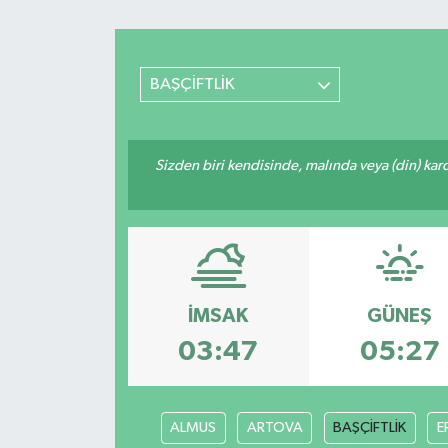
BAŞÇİFTLİK
Sizden biri kendisinde, malında veya (din) ka
İMSAK
GÜNEŞ
03:47
05:27
ALMUS
ARTOVA
BAŞÇİFTLİK
E