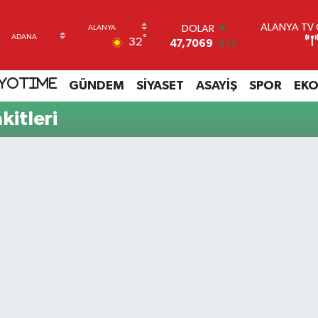
ALANYA TV C
DOLAR
°
32
47,7069
0.17
EURO
55,0265
0.01
YOTIME
GÜNDEM
SİYASET
ASAYİŞ
SPOR
EK
STERLİN
64,1897
0.02
kitleri
GRAM ALTIN
6618.49
2.12
BİST100
13.887
64
BITCOIN
64.360,53
-0.76