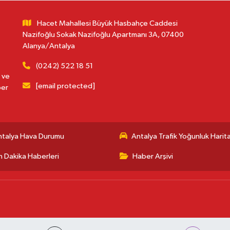
Hacet Mahallesi Büyük Hasbahçe Caddesi
Nazifoğlu Sokak Nazifoğlu Apartmanı 3A, 07400
Alanya/Antalya
(0242) 522 18 51
 ve
[email protected]
ber
ntalya Hava Durumu
Antalya Trafik Yoğunluk Harita
 Dakika Haberleri
Haber Arşivi