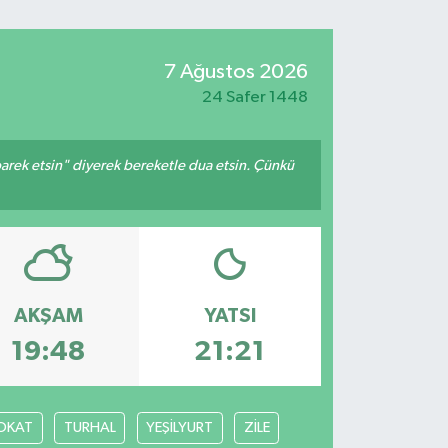
7 Ağustos 2026
24 Safer 1448
arek etsin" diyerek bereketle dua etsin. Çünkü
AKŞAM
YATSI
19:48
21:21
OKAT
TURHAL
YEŞİLYURT
ZİLE