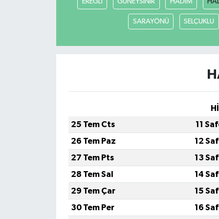
EREĞLİ
GÜNEYSINIR
HADİM
HA
SARAYÖNÜ
SELÇUKLU
H
H
25 Tem Cts
11 Sa
26 Tem Paz
12 Sa
27 Tem Pts
13 Sa
28 Tem Sal
14 Sa
29 Tem Çar
15 Sa
30 Tem Per
16 Sa