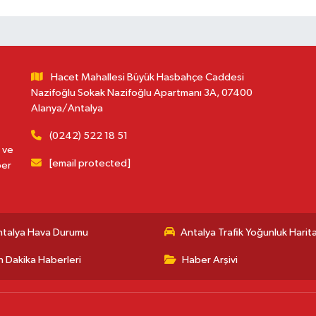
Hacet Mahallesi Büyük Hasbahçe Caddesi
Nazifoğlu Sokak Nazifoğlu Apartmanı 3A, 07400
Alanya/Antalya
(0242) 522 18 51
 ve
[email protected]
ber
ntalya Hava Durumu
Antalya Trafik Yoğunluk Harita
 Dakika Haberleri
Haber Arşivi