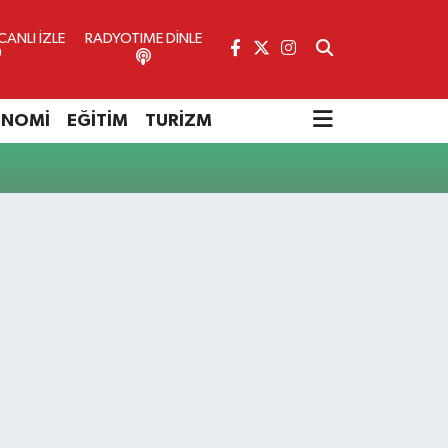
ANLI İZLE
RADYOTIME DİNLE
ONOMİ
EĞİTİM
TURİZM