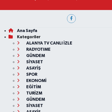
Ana Sayfa
Kategoriler
ALANYA TV CANLI İZLE
RADYOTIME
GÜNDEM
SİYASET
ASAYİŞ
SPOR
EKONOMİ
EĞİTİM
TURİZM
GÜNDEM
SİYASET
ASAYİŞ