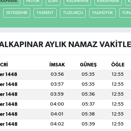
LKAPINAR
HÜYÜK
ILGIN
KADINHANI
KARAPINAR
K
SEYDİŞEHİR
TAŞKENT
TUZLUKÇU
YALIHÜYÜK
YUN
ALKAPINAR AYLIK NAMAZ VAKITLE
İCRİ
İMSAK
GÜNEŞ
ÖĞLE
fer 1448
03:56
05:35
12:55
fer 1448
03:57
05:35
12:55
fer 1448
03:59
05:36
12:55
fer 1448
04:00
05:37
12:55
fer 1448
04:01
05:38
12:55
fer 1448
04:02
05:39
12:55