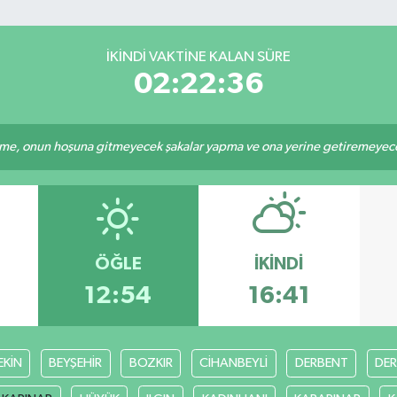
İKINDI VAKTINE KALAN SÜRE
02:22:36
e, onun hoşuna gitmeyecek şakalar yapma ve ona yerine getiremeyeceği
ÖĞLE
İKINDI
12:54
16:41
EKİN
BEYŞEHİR
BOZKIR
CİHANBEYLİ
DERBENT
DE