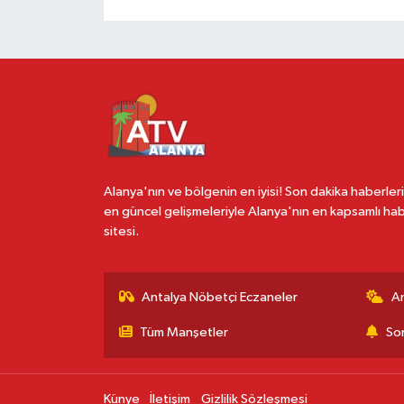
Alanya'nın ve bölgenin en iyisi! Son dakika haberleri
en güncel gelişmeleriyle Alanya'nın en kapsamlı ha
sitesi.
Antalya Nöbetçi Eczaneler
A
Tüm Manşetler
Son
Künye
İletişim
Gizlilik Sözleşmesi