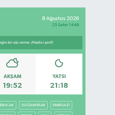
8 Ağustos 2026
25 Safer 1448
n bir söz verme. (Hadis-i şerif)
AKŞAM
YATSI
19:52
21:18
REBUCAK
DOĞANHİSAR
EMİRGAZİ