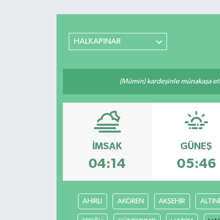
HALKAPINAR
(Mümin) kardeşinle münakaşa etm
İMSAK
GÜNEŞ
04:14
05:46
AHIRLI
AKÖREN
AKŞEHİR
ALTIN