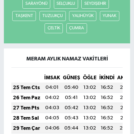
SARAYÖNÜ
SELÇUKLU
SEYDİŞEHİR
TAŞKENT
TUZLUKÇU
YALIHÜYÜK
YUNAK
ÇELTİK
ÇUMRA
MERAM AYLIK NAMAZ VAKITLERI
İMSAK
GÜNEŞ
ÖĞLE
İKINDI
AKŞA
25 Tem Cts
04:01
05:40
13:02
16:52
20:13
26 Tem Paz
04:02
05:41
13:02
16:52
20:12
27 Tem Pts
04:03
05:42
13:02
16:52
20:11
28 Tem Sal
04:05
05:43
13:02
16:52
20:11
29 Tem Çar
04:06
05:44
13:02
16:52
20:10