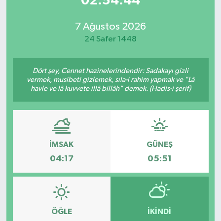
02:54:44
7 Ağustos 2026
24 Safer 1448
Dört şey, Cennet hazinelerindendir: Sadakayı gizli
vermek, musibeti gizlemek, sıla-i rahim yapmak ve "Lâ
havle ve lâ kuvvete illâ billâh" demek. (Hadis-i şerif)
İMSAK
GÜNEŞ
04:17
05:51
ÖĞLE
İKINDI