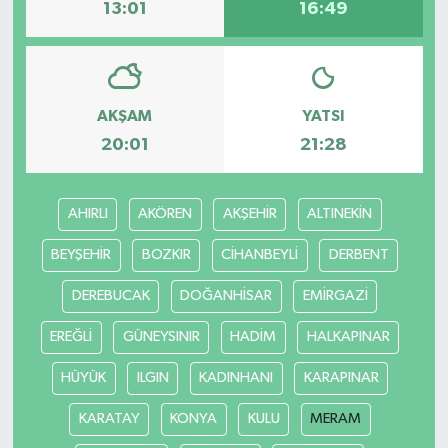
13:01
16:49
AKŞAM
YATSI
20:01
21:28
AHIRLI
AKÖREN
AKŞEHİR
ALTINEKİN
BEYŞEHİR
BOZKIR
CİHANBEYLİ
DERBENT
DEREBUCAK
DOĞANHİSAR
EMİRGAZİ
EREĞLİ
GÜNEYSINIR
HADİM
HALKAPINAR
HÜYÜK
ILGIN
KADINHANI
KARAPINAR
KARATAY
KONYA
KULU
MERAM