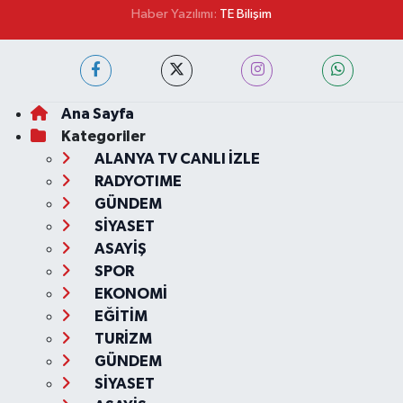
Haber Yazılımı:
TE Bilişim
Ana Sayfa
Kategoriler
ALANYA TV CANLI İZLE
RADYOTIME
GÜNDEM
SİYASET
ASAYİŞ
SPOR
EKONOMİ
EĞİTİM
TURİZM
GÜNDEM
SİYASET