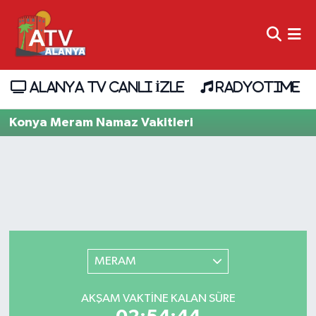
ALANYA TV CANLI İZLE
RADYOTIME
Konya Meram Namaz Vakitleri
MERAM
AKŞAM VAKTINE KALAN SÜRE