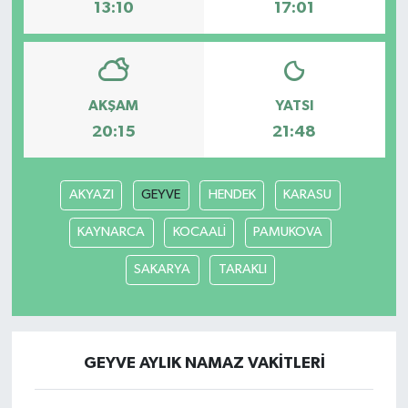
13:10
17:01
AKŞAM
YATSI
20:15
21:48
AKYAZI
GEYVE
HENDEK
KARASU
KAYNARCA
KOCAALİ
PAMUKOVA
SAKARYA
TARAKLI
GEYVE AYLIK NAMAZ VAKITLERI