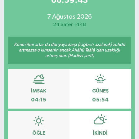
06:59:43
7 Ağustos 2026
24 Safer 1448
Kimin ilmi artar da dünyaya karşı (rağbeti azalarak) zühdü
artmazsa o kimsenin ancak Allâhü Teâlâ'dan uzaklığı
artmış olur. (Hadis-i şerif)
İMSAK
GÜNEŞ
04:15
05:54
ÖĞLE
İKINDI