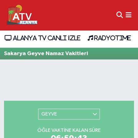
ALANYA TV CANLI İZLE
RADYOTIME
Sakarya Geyve Namaz Vakitleri
GEYVE
ÖĞLE VAKTINE KALAN SÜRE