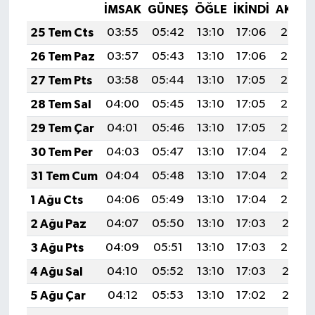
İMSAK
GÜNEŞ
ÖĞLE
İKINDI
AKŞA
25 Tem Cts
03:55
05:42
13:10
17:06
20:29
26 Tem Paz
03:57
05:43
13:10
17:06
20:28
27 Tem Pts
03:58
05:44
13:10
17:05
20:27
28 Tem Sal
04:00
05:45
13:10
17:05
20:26
29 Tem Çar
04:01
05:46
13:10
17:05
20:25
30 Tem Per
04:03
05:47
13:10
17:04
20:24
31 Tem Cum
04:04
05:48
13:10
17:04
20:23
1 Ağu Cts
04:06
05:49
13:10
17:04
20:22
2 Ağu Paz
04:07
05:50
13:10
17:03
20:21
3 Ağu Pts
04:09
05:51
13:10
17:03
20:20
4 Ağu Sal
04:10
05:52
13:10
17:03
20:18
5 Ağu Çar
04:12
05:53
13:10
17:02
20:17