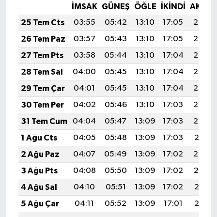
İMSAK
GÜNEŞ
ÖĞLE
İKINDI
AKŞA
25 Tem Cts
03:55
05:42
13:10
17:05
20:27
26 Tem Paz
03:57
05:43
13:10
17:05
20:27
27 Tem Pts
03:58
05:44
13:10
17:04
20:26
28 Tem Sal
04:00
05:45
13:10
17:04
20:25
29 Tem Çar
04:01
05:45
13:10
17:04
20:24
30 Tem Per
04:02
05:46
13:10
17:03
20:23
31 Tem Cum
04:04
05:47
13:09
17:03
20:22
1 Ağu Cts
04:05
05:48
13:09
17:03
20:21
2 Ağu Paz
04:07
05:49
13:09
17:02
20:20
3 Ağu Pts
04:08
05:50
13:09
17:02
20:19
4 Ağu Sal
04:10
05:51
13:09
17:02
20:17
5 Ağu Çar
04:11
05:52
13:09
17:01
20:16