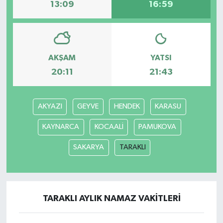
13:09
16:59
AKŞAM
YATSI
20:11
21:43
AKYAZI
GEYVE
HENDEK
KARASU
KAYNARCA
KOCAALİ
PAMUKOVA
SAKARYA
TARAKLI
TARAKLI AYLIK NAMAZ VAKITLERI