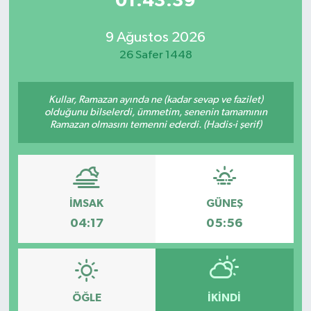
01:43:39
9 Ağustos 2026
26 Safer 1448
Kullar, Ramazan ayında ne (kadar sevap ve fazilet)
olduğunu bilselerdi, ümmetim, senenin tamamının
Ramazan olmasını temenni ederdi. (Hadis-i şerif)
İMSAK
GÜNEŞ
04:17
05:56
ÖĞLE
İKINDI