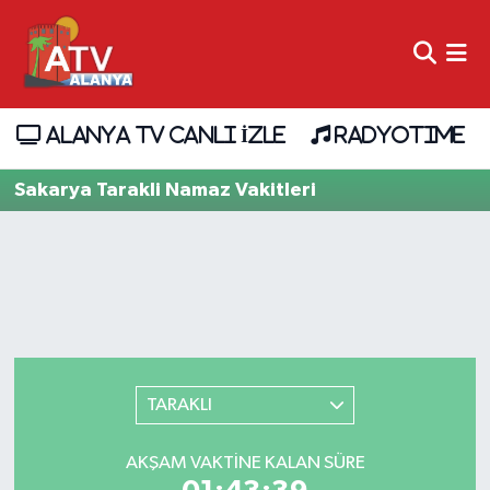
ALANYA TV CANLI İZLE
RADYOTIME
Sakarya Tarakli Namaz Vakitleri
TARAKLI
AKŞAM VAKTINE KALAN SÜRE