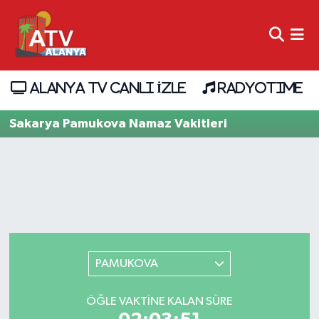
ALANYA TV CANLI İZLE
RADYOTIME
Sakarya Pamukova Namaz Vakitleri
PAMUKOVA
ÖĞLE VAKTINE KALAN SÜRE