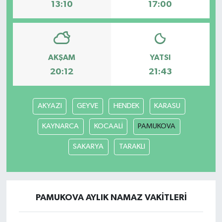
13:10
17:00
AKŞAM
YATSI
20:12
21:43
AKYAZI
GEYVE
HENDEK
KARASU
KAYNARCA
KOCAALİ
PAMUKOVA
SAKARYA
TARAKLI
PAMUKOVA AYLIK NAMAZ VAKITLERI