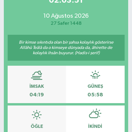
02:03:51
10 Ağustos 2026
27 Safer 1448
Bir kimse sıkıntıda olan bir şahsa kolaylık gösterirse
Allâhü Teâlâ da o kimseye dünyada da, âhirette de
kolaylık ihsân buyurur. (Hadis-i şerif)
İMSAK
GÜNEŞ
04:19
05:58
ÖĞLE
İKINDI