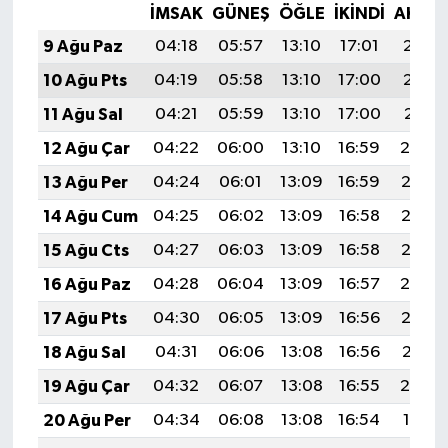
İMSAK
GÜNEŞ
ÖĞLE
İKINDI
AKŞA
9 Ağu Paz
04:18
05:57
13:10
17:01
20:13
10 Ağu Pts
04:19
05:58
13:10
17:00
20:12
11 Ağu Sal
04:21
05:59
13:10
17:00
20:11
12 Ağu Çar
04:22
06:00
13:10
16:59
20:09
13 Ağu Per
04:24
06:01
13:09
16:59
20:08
14 Ağu Cum
04:25
06:02
13:09
16:58
20:07
15 Ağu Cts
04:27
06:03
13:09
16:58
20:05
16 Ağu Paz
04:28
06:04
13:09
16:57
20:04
17 Ağu Pts
04:30
06:05
13:09
16:56
20:02
18 Ağu Sal
04:31
06:06
13:08
16:56
20:01
19 Ağu Çar
04:32
06:07
13:08
16:55
20:00
20 Ağu Per
04:34
06:08
13:08
16:54
19:58